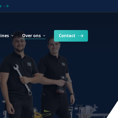
r
ines
Over ons
Contact