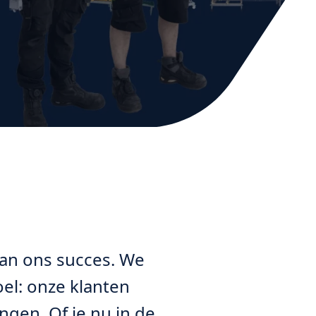
van ons succes. We
el: onze klanten
gen. Of je nu in de