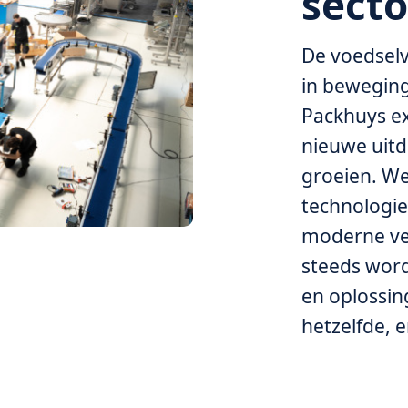
secto
De voedselv
in beweging
Packhuys ex
nieuwe uit
groeien. W
technologie
moderne ve
steeds wor
en oplossin
hetzelfde, 