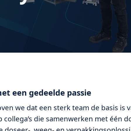
et een gedeelde passie
oven we dat een sterk team de basis is 
p collega’s die samenwerken met één do
e doseer-, weeg- en verpakkingsoplossin