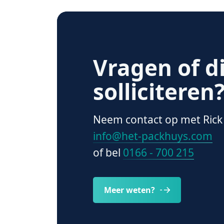
Vragen of d
solliciteren
Neem contact op met Rick 
info@het-packhuys.com
of bel
0166 - 700 215
Meer weten?