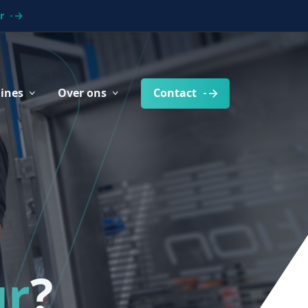
r
ines
Over ons
Contact
ur
?