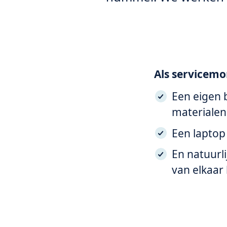
Als servicemon
Een eigen 
materialen
Een laptop
En natuurl
van elkaar 