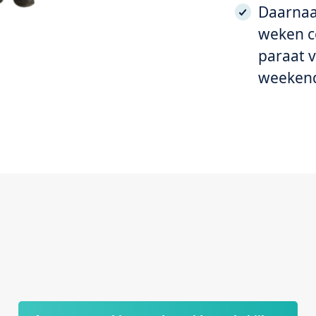
Daarnaas
weken co
paraat v
weeken