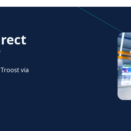
irect
?
Troost via