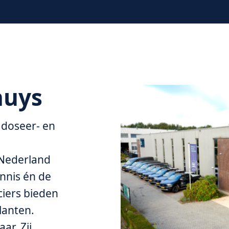
huys
 doseer- en
 Nederland
nnis én de
iers bieden
lanten.
ar. Zij