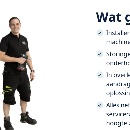
Wat g
Installe
machine
Storinge
onderho
In overl
aandrag
oplossi
Alles ne
servicer
hoogte z