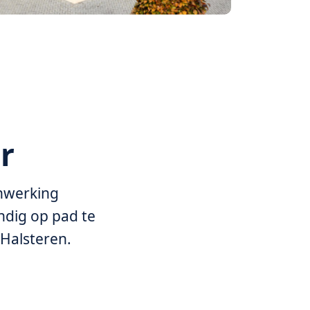
r
nwerking
andig op pad te
 Halsteren.