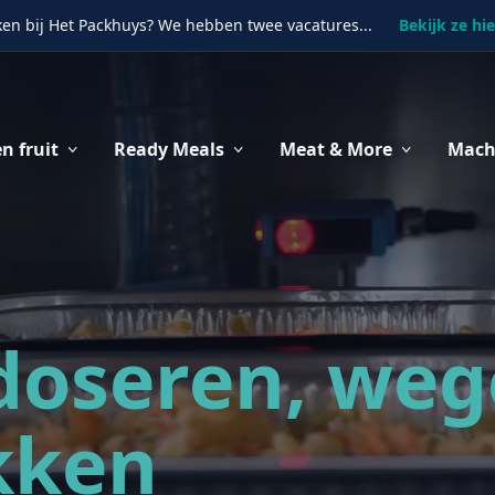
en bij Het Packhuys? We hebben twee vacatures...
Bekijk ze hie
n fruit
Ready Meals
Meat & More
Mach
doseren, we
kken