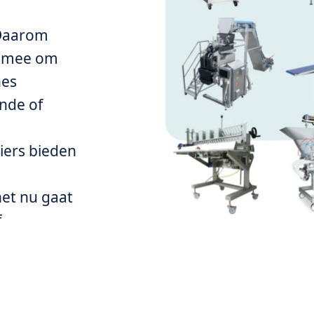
. Daarom
u mee om
nes
nde of
iers bieden
het nu gaat
f