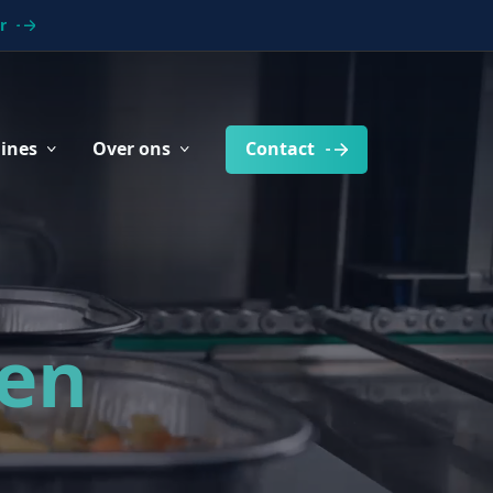
r
ines
Over ons
Contact
gen