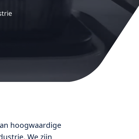
trie
r van hoogwaardige
ustrie. We zijn