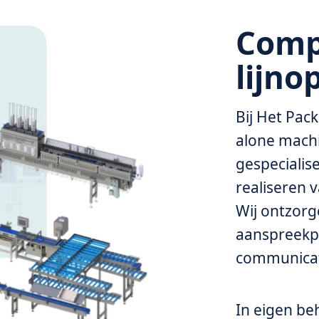
Comp
lijno
Bij Het Pack
alone machi
gespecialis
realiseren 
Wij ontzorg
aanspreekpu
communicati
In eigen b