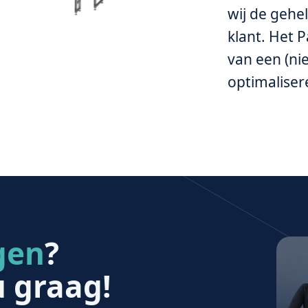
wij de gehe
klant. Het 
van een (ni
optimaliser
gen
?
u graag!