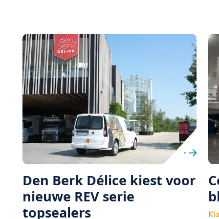
Den Berk Délice kiest voor
C
nieuwe REV serie
b
topsealers
Kl