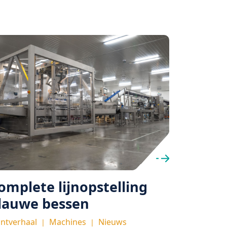
omplete lijnopstelling
TL3 bi
lauwe bessen
Machines
antverhaal
Machines
Nieuws