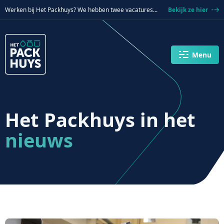
Verder naar navigatie
Ga naar hoofdinhoud
Footer
Werken bij Het Packhuys? We hebben twee vacatures...
Bekijk ze hier
Menu
Het Packhuys
in het
nieuws