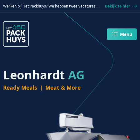
Verder naar navigatie
Ga naar hoofdinhoud
Footer
Werken bij Het Packhuys? We hebben twee vacatures...
Bekijk ze hier
Menu
Leonhardt
AG
Ready Meals
Meat & More