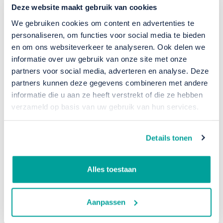
Voor vullingen met beperkte pompbaarheid zoals
Deze website maakt gebruik van cookies
zuurkool, gesneden rode biet, bladspinazie of
We gebruiken cookies om content en advertenties te
groentemixen biedt de AG-S-uitvoering uitkomst.
personaliseren, om functies voor social media te bieden
Dankzij aangepaste mechaniek en grote doorlaten
en om ons websiteverkeer te analyseren. Ook delen we
blijven productstructuren behouden en wordt
informatie over uw gebruik van onze site met onze
schade aan gevoelige componenten voorkomen.
partners voor social media, adverteren en analyse. Deze
partners kunnen deze gegevens combineren met andere
informatie die u aan ze heeft verstrekt of die ze hebben
verzameld op basis van uw gebruik van hun services.
Details tonen
Alles toestaan
Aanpassen