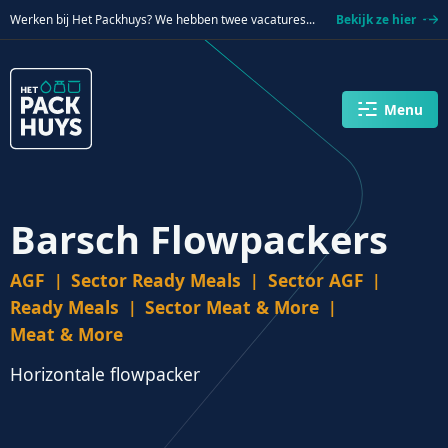
Verder naar navigatie
Ga naar hoofdinhoud
Footer
Werken bij Het Packhuys? We hebben twee vacatures...
Bekijk ze hier
Menu
Barsch Flowpackers
AGF
Sector Ready Meals
Sector AGF
Ready Meals
Sector Meat & More
Meat & More
Horizontale flowpacker