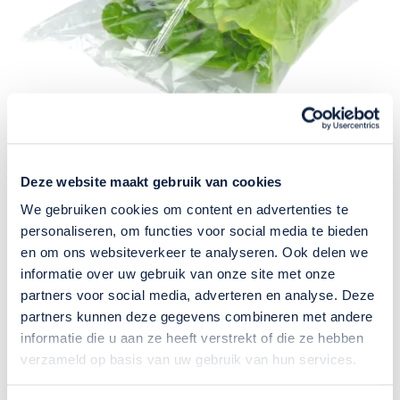
Barsch bovensealers
Deze website maakt gebruik van cookies
De bovensealers worden met name ingezet voor
We gebruiken cookies om content en advertenties te
het verpakken van los en on­­regelmatig product. Bij
personaliseren, om functies voor social media te bieden
deze machines is de folie-aanvoer langs onderen
en om ons websiteverkeer te analyseren. Ook delen we
informatie over uw gebruik van onze site met onze
en wordt de verpakking aan de bovenkant geseald.
partners voor social media, adverteren en analyse. Deze
Voorbeelden van producten die met onze
partners kunnen deze gegevens combineren met andere
bovensealers verpakt worden zijn: witlof, asperges,
informatie die u aan ze heeft verstrekt of die ze hebben
rabarber, wortelen, sla en kruiden.
verzameld op basis van uw gebruik van hun services.